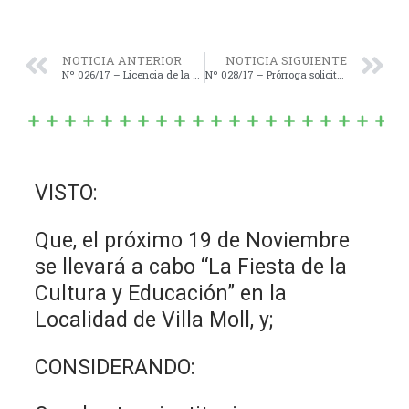
NOTICIA ANTERIOR
NOTICIA SIGUIENTE
Nº 026/17 – Licencia de la Concejal Marcela Dimitri.-
Nº 028/17 – Prórroga solicitado por el Departamento Ejecutivo y por el término de sesenta (60) días corridos a partir de la fecha, para la presentación del Cálculo de Recursos y Presupuesto de Gastos para el Ejercicio del año 2018.-
VISTO:
Que, el próximo 19 de Noviembre
se llevará a cabo “La Fiesta de la
Cultura y Educación” en la
Localidad de Villa Moll, y;
CONSIDERANDO: