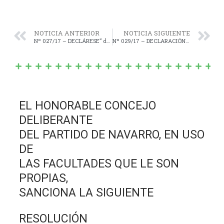
NOTICIA ANTERIOR
NOTICIA SIGUIENTE
Nº 027/17 – DECLÁRESE” de “INTERÉS MUNICIPAL y CULTURAL” la “6ª Fiesta de la Cultura y Educación” organizada por la Escuela Primaria Nº 19, la Escuela de Educación Secundaria Nº 2, y el Jardín de Infantes Nº 903, de la Localidad de Villa Moll.-
Nº 029/17 – DECLARACIÓN” de “Interés Legislativo” del proyecto presentado por alumnos y docentes de la E.P. Nº 19 denominado “DONAR SANGRE ES DONAR VIDA”.-
EL HONORABLE CONCEJO
DELIBERANTE
DEL PARTIDO DE NAVARRO, EN USO
DE
LAS FACULTADES QUE LE SON
PROPIAS,
SANCIONA LA SIGUIENTE
RESOLUCIÓN