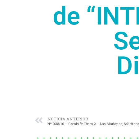
de “IN
Se
D
NOTICIA ANTERIOR