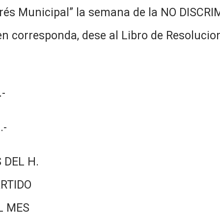
erés Municipal” la semana de la NO DISCR
n corresponda, dese al Libro de Resolucion
-
.-
 DEL H.
RTIDO
L MES