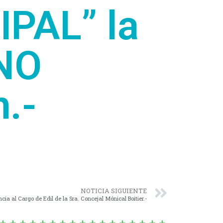
PAL” la
 NO
.-
NOTICIA SIGUIENTE
cia al Cargo de Edil de la Sra. Concejal Mónical Boitier.-