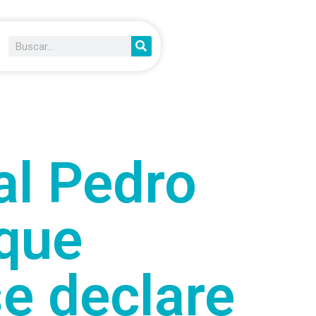
al Pedro
oque
e declare