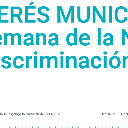
TERÉS MUNICI
mana de la
iscriminación
Nº 038/16 – Comisión Fines 2 – Las Marianas, Solicitando se Disponga la Creación del “CENTRO CULTURAL” en la Localidad de Las Marianas.-
Nº 040/16 – Licen