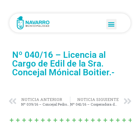
Nº 040/16 – Licencia al
Cargo de Edil de la Sra.
Concejal Mónical Boitier.-
NOTICIA ANTERIOR
NOTICIA SIGUIENTE
Nº 039/16 – Concejal Pedro Castellari – Bloque Cambiemos Solicita se declare de “INTERÉS MUNICIPAL” la Semana de la NO Discriminación.-
Nº 041/16 – Cooperadora del Hospital Municipal solicita se DECLARE de “INTERES MUNICIPAL” la charla sobre “Consumo Problemático de Sustancias” que brindará el prestigioso facultativo Dr. CARLOS DAMÍN.-