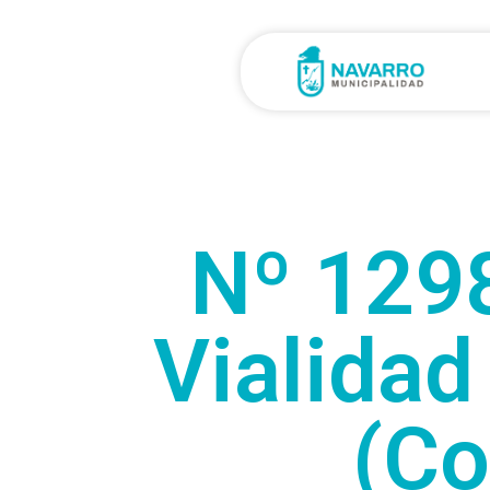
Nº 129
Vialidad
(Co