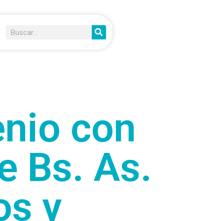
nio con
e Bs. As.
os y