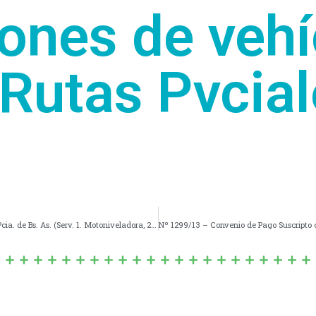
ones de vehí
 Rutas Pvcial
Nº 1297/13 – Convenio con Dirección de Vialidad de la Pcia. de Bs. As. (Serv. 1. Motoniveladora, 2. Camiones y 1. Cargador Frontal)