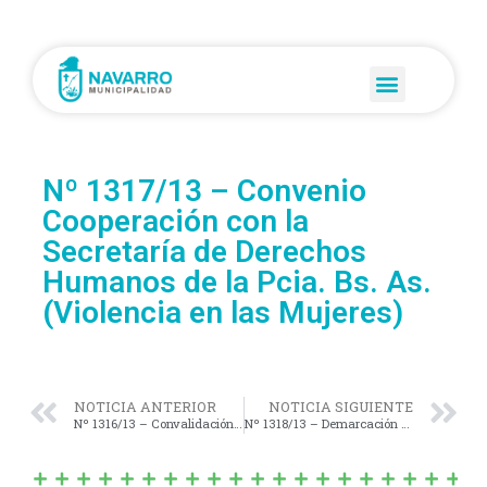
Nº 1317/13 – Convenio
Cooperación con la
Secretaría de Derechos
Humanos de la Pcia. Bs. As.
(Violencia en las Mujeres)
NOTICIA ANTERIOR
NOTICIA SIGUIENTE
Nº 1316/13 – Convalidación «Convenio Adicional para la Implementación del Programa de Instalación de Monitoreo Integral por Cámaras en el Territorio Bonaerense»
Nº 1318/13 – Demarcación y Determinación de un espacio para estacionamiento exclusivo para la Sra. Zunilda Haydee Fernández en calle 20 Nº 841 e/ 117 y 119