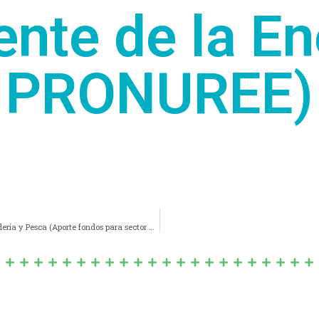
ente de la E
PRONUREE)
Nº 1333/14 – Convenio con Mtrio. de Agricultura; Ganadería y Pesca (Aporte fondos para sector Ovino; Porcino; Hortícola y Apícola de Navarro)