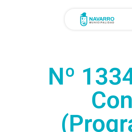
Nº 1334
Con
(Progr