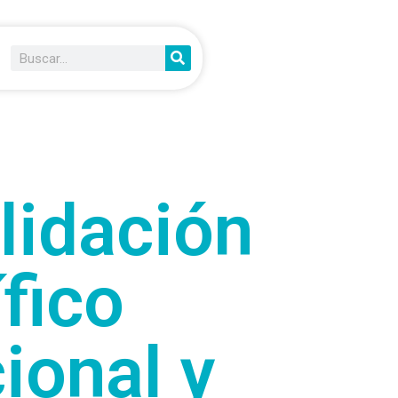
lidación
fico
ional y