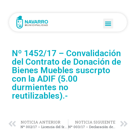
Nº 1452/17 – Convalidación
del Contrato de Donación de
Bienes Muebles suscrpto
con la ADIF (5.00
durmientes no
reutilizables).-
NOTICIA ANTERIOR
NOTICIA SIGUIENTE
Nº 002/17 – Licencia del Sr. Concejal Hernán Ferrari.-
Nº 003/17 – Declaración de “CIUDADANO ILUSTRE POST MORTEM DE NAVARRO” al Dr. Gastón Molaquino en reconocimiento a sus méritos profesionales al servicio de la Psiquiatría en su ejercicio profesional en nuestro Distrito.-