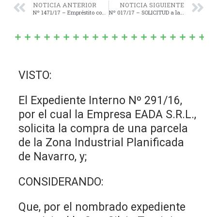
NOTICIA ANTERIOR
NOTICIA SIGUIENTE
Nº 1471/17 – Empréstito contraído por el Departamento ejecutivo con el Banco de la Provincia de Buenos Aires de hasta $ 4.000.000,00.-
Nº 017/17 – SOLICITUD a la Empresa “Cablevisión S.A.” para que vea la posibilidad de reabrir la oficina que se encuentra en calle 22 e/ 113 y 115 de la localidad de Navarro.-
VISTO:
El Expediente Interno Nº 291/16,
por el cual la Empresa EADA S.R.L.,
solicita la compra de una parcela
de la Zona Industrial Planificada
de Navarro, y;
CONSIDERANDO:
Que, por el nombrado expediente