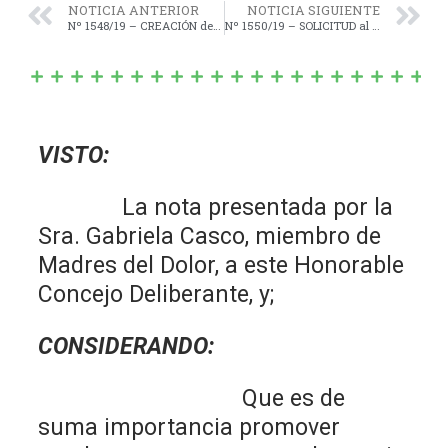
NOTICIA ANTERIOR
NOTICIA SIGUIENTE
Nº 1548/19 – CREACIÓN del Programa “Un Niño, Un Árbol”; que consiste en la entrega de un ejemplar arbóreo a los padres, madres o tutores legales de cada niño o niña que nazca o se adopte en nuestra Localidad.
Nº 1550/19 – SOLICITUD al Departamento Ejecutivo para que se le imponga el nombre de ALEJANDRO PEDRO DIMITRI al aeródromo local.
VISTO:
La nota presentada por la
Sra. Gabriela Casco, miembro de
Madres del Dolor, a este Honorable
Concejo Deliberante, y;
CONSIDERANDO:
Que es de
suma importancia promover