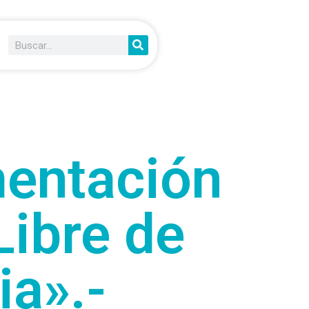
entación
Libre de
ia».-