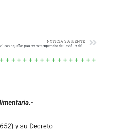
NOTICIA SIGUIENTE
Nº 1572/20 – Creación de registro municipal con aquellos pacientes recuperados de Covid-19 del Partido de Navarro para que de manera voluntaria y solidaria puedan contribuir en la donación de Plasma.-
imentaria.-
52) y su Decreto