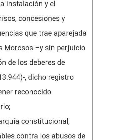
a instalación y el
misos, concesiones y
as que trae aparejada
s Morosos –y sin perjuicio
ón de los deberes de
3.944)-, dicho registro
ener reconocido
itados de recibirlo;
arquía constitucional,
ables contra los abusos de