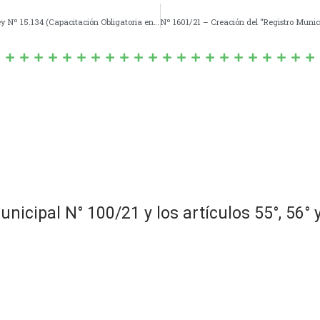
Nº 1599/21 – Adhesión del Municipio de Navarro a la Ley Nº 15.134 (Capacitación Obligatoria en la Temática de Género y Violencia contra las Mujeres en la Función Pública).
l N° 100/21 y los artículos 55°, 56° y 5