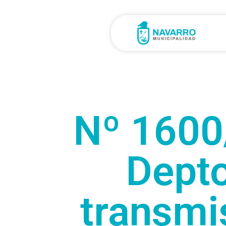
Nº 1600/
Depto
transmis