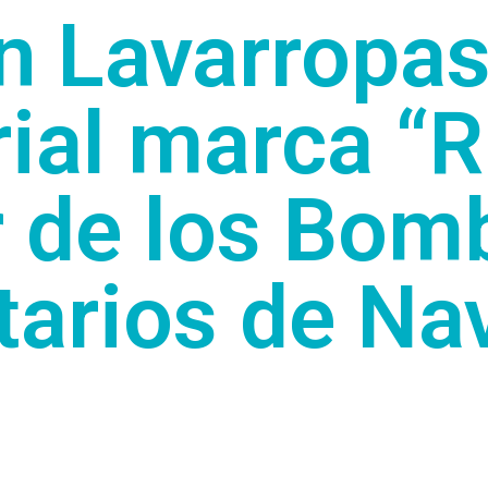
n Lavarropas
rial marca “R
r de los Bom
tarios de Nav