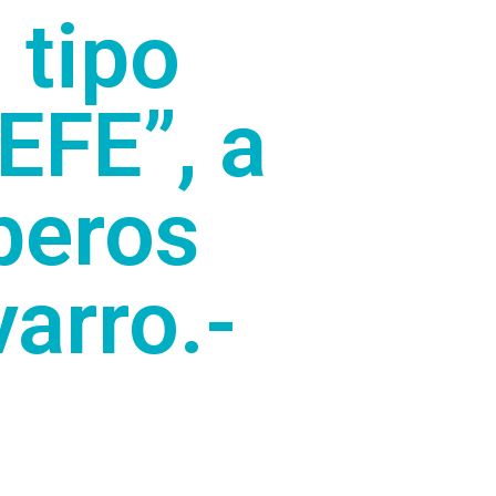
 tipo
EFE”, a
beros
arro.-