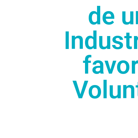
de u
Indust
favo
Volun