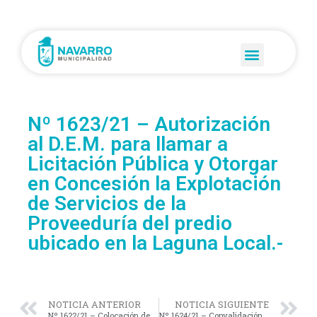
Nº 1623/21 – Autorización
al D.E.M. para llamar a
Licitación Pública y Otorgar
en Concesión la Explotación
de Servicios de la
Proveeduría del predio
ubicado en la Laguna Local.-
NOTICIA ANTERIOR
NOTICIA SIGUIENTE
Nº 1622/21 – Colocación de Contenedores de RSU en nuestro Pueblo y en las Localidades del Interior del Partido de Navarro.-
Nº 1624/21 – Convalidación del Convenio Suscripto con el Ministerio de Infraestructura y Servicios Públicos de la Provincia de Buenos Aires (Ejecución Obra “Casa de la Provincia – Municipalidad de Navarro).-