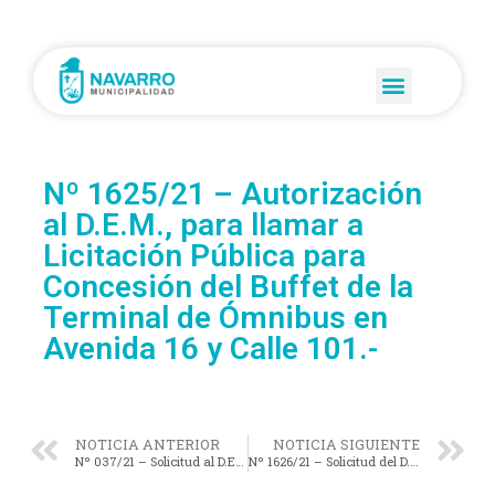
Nº 1625/21 – Autorización
al D.E.M., para llamar a
Licitación Pública para
Concesión del Buffet de la
Terminal de Ómnibus en
Avenida 16 y Calle 101.-
NOTICIA ANTERIOR
NOTICIA SIGUIENTE
Nº 037/21 – Solicitud al D.E.M., a que realice las peticiones necesarias para asegurar el correcto funcionamiento de la Oficina del Registro de las Personas en nuestra Localidad.-
Nº 1626/21 – Solicitud del D.E.E., para Establecer la Demarcación en Veredas y Calzadas frente a Comercios Gastronómicos y Afines.