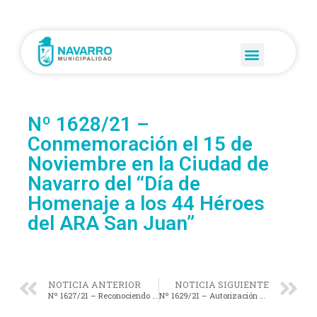
Nº 1628/21 –
Conmemoración el 15 de
Noviembre en la Ciudad de
Navarro del “Día de
Homenaje a los 44 Héroes
del ARA San Juan”
NOTICIA ANTERIOR
NOTICIA SIGUIENTE
Nº 1627/21 – Reconociendo la Deuda de Haberes en Concepto de “Bono Extraordinario” de la Agente Municipal Sra. María Soledad Reyes.
Nº 1629/21 – Autorización para la Venta de distintos Inmuebles a nombre de la Municipalidad, destinados a Beneficiarios “Plan Procrear II”.