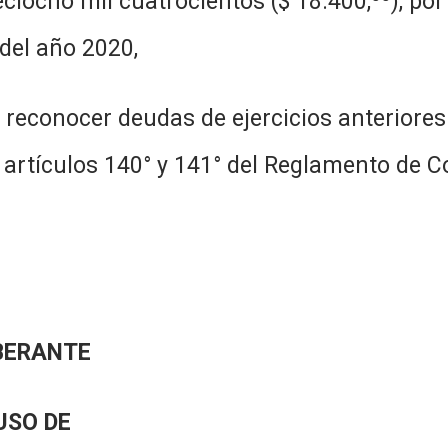
ciocho mil cuatrocientos ($ 18.400,
), po
del año 2020,
udas de ejercicios anteriores es ne
 artículos 140° y 141° del Reglamento de C
BERANTE
USO DE