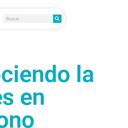
ciendo la
s en
ono