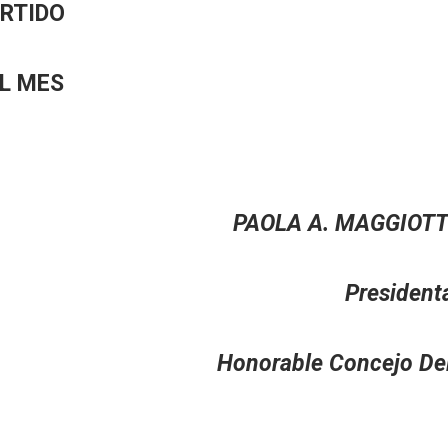
ARTIDO
EL MES
 PAOLA A. MAGGIOTT
io President
berante Honorable Concejo Delib