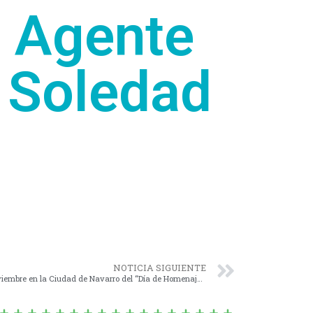
a Agente
a Soledad
NOTICIA SIGUIENTE
Nº 1628/21 – Conmemoración el 15 de Noviembre en la Ciudad de Navarro del “Día de Homenaje a los 44 Héroes del ARA San Juan”