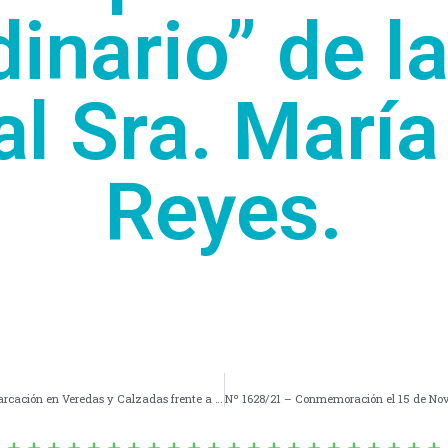
dinario” de l
l Sra. Marí
Reyes.
Nº 1626/21 – Solicitud del D.E.E., para Establecer la Demarcación en Veredas y Calzadas frente a Comercios Gastronómicos y Afines.