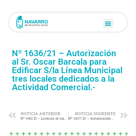
Nº 1636/21 – Autorización
al Sr. Oscar Barcala para
Edificar S/la Línea Municipal
tres locales dedicados a la
Actividad Comercial.-
NOTICIA ANTERIOR
NOTICIA SIGUIENTE
Nº 040/21 – Licencia al cargo de Edil por el término de seis (6) meses de la Sra. María Cecilia Guarneri.-
Nº 1637/21 – Autorización al D.E.M. para Aceptar la única propuesta presentada en la Licitación Pública Nº 19/2021, por la Empresa CLARAVOICE S.A., “Provisión y Colocación de Pantalla en el Centro Cultural Manuel Dorrego”.-