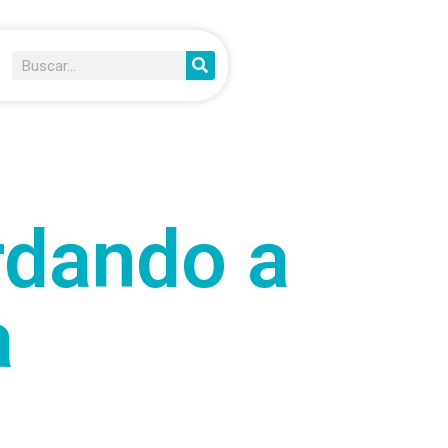
rdando a
a