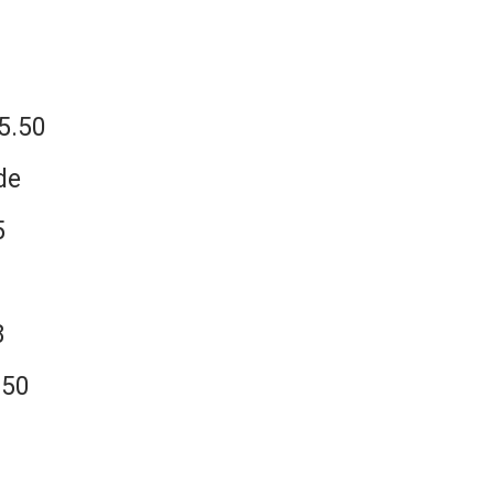
5.50
de
5
8
.50