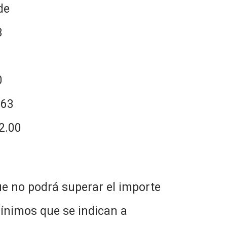
de
3
0
.63
2.00
e no podrá superar el importe
mínimos que se indican a