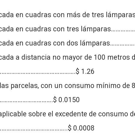
ada en cuadras con más de tres lámparas…
icada en cuadras con tres lámparas……………
icada en cuadras con dos lámparas………………
ada a distancia no mayor de 100 metros d
……………………………………….$ 1.26
as las parcelas, con un consumo mínimo de
……………………………….$ 0.0150
aplicable sobre el excedente de consumo d
………………………………..$ 0.0008