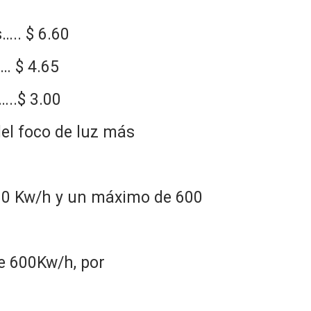
.. $ 6.60
… $ 4.65
..$ 3.00
el foco de luz más
 80 Kw/h y un máximo de 600
e 600Kw/h, por