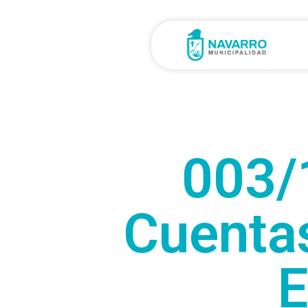
003/
Cuentas
E