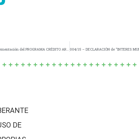
1387/15 – DECLARACION de “Interés Municipal” la Implementación del PROGRAMA CRÉDITO ARGENTINO DEL BICENTENARIO PARA LA VIVIENDA ÚNICA FAMILIAR (PROCREAR),
BERANTE
USO DE