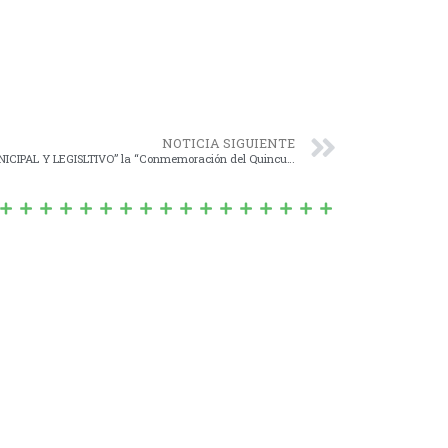
NOTICIA SIGUIENTE
004/15 – DECLARACIÓN de “INTERES MUNICIPAL Y LEGISLTIVO” la “Conmemoración del Quincuagésimo Aniversario de la Creación de los Bomberos Voluntarios de Navarro”.