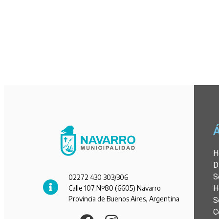
H
D
S
02272 430 303/306
Calle 107 Nº80 (6605) Navarro
H
Provincia de Buenos Aires, Argentina
S
C