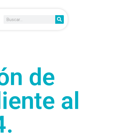
ón de
iente al
4.