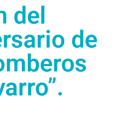
 del
rsario de
Bomberos
arro”.