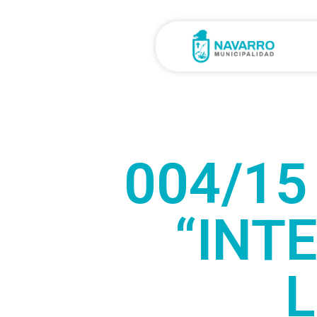
004/15
“INT
L