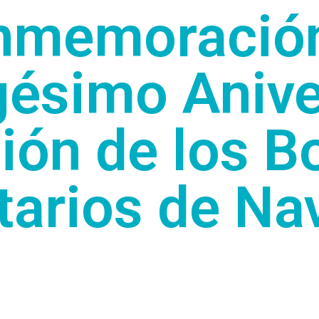
nmemoración
ésimo Anive
ción de los 
tarios de Nav