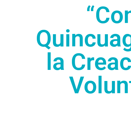
“Co
Quincuag
la Crea
Volun