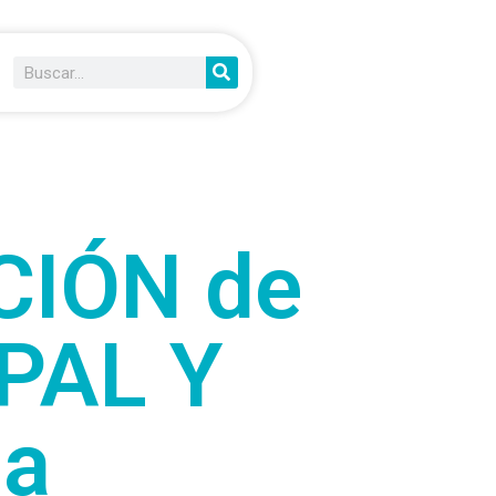
CIÓN de
PAL Y
la