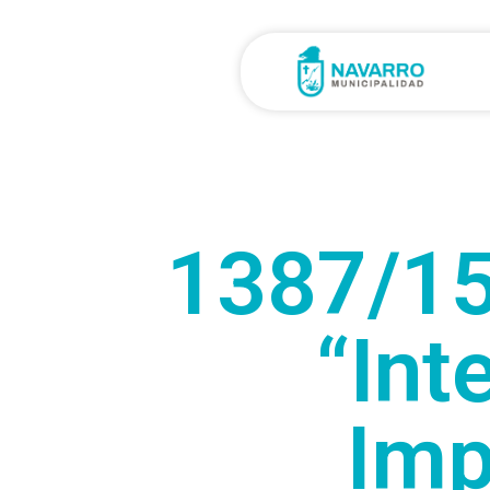
1387/1
“Int
Imp