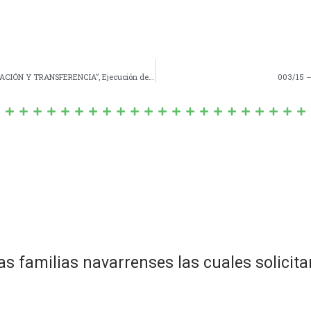
1386/15 – “MODELO DE CONVENIO ÚNICO DE COLABORACIÓN Y TRANSFERENCIA”, Ejecución de la Obra denominada “Obra Terraplén de Defensa – Etapa I – Planta Urbana de Navarro”.
003/15 –
familias navarrenses las cuales solicitan 