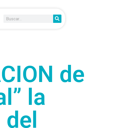
CION de
l” la
 del