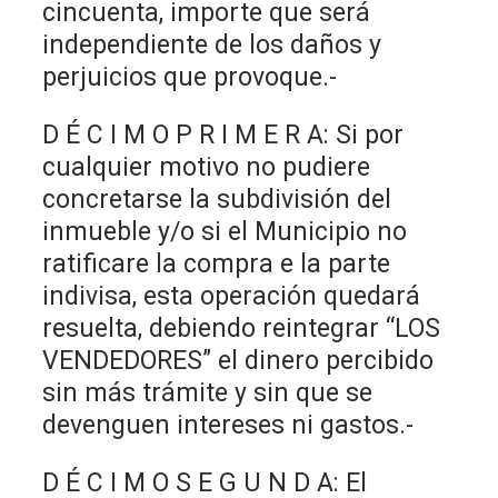
cincuenta, importe que será
independiente de los daños y
perjuicios que provoque.-
D É C I M O P R I M E R A: Si por
cualquier motivo no pudiere
concretarse la subdivisión del
inmueble y/o si el Municipio no
ratificare la compra e la parte
indivisa, esta operación quedará
resuelta, debiendo reintegrar “LOS
VENDEDORES” el dinero percibido
sin más trámite y sin que se
devenguen intereses ni gastos.-
D É C I M O S E G U N D A: El