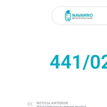
441/02
NOTICIA ANTERIOR
453/02 Salas para la atencion de salud