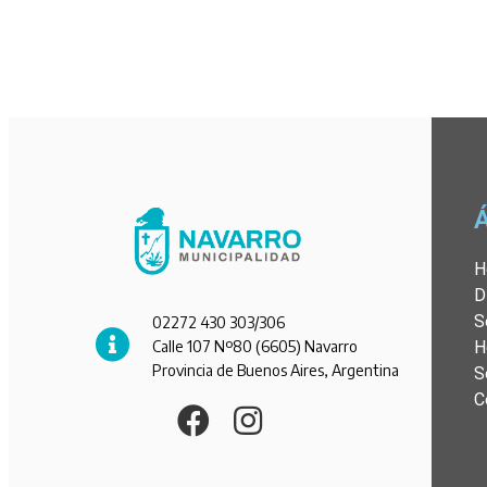
H
D
S
02272 430 303/306
Calle 107 Nº80 (6605) Navarro
H
Provincia de Buenos Aires, Argentina
S
C