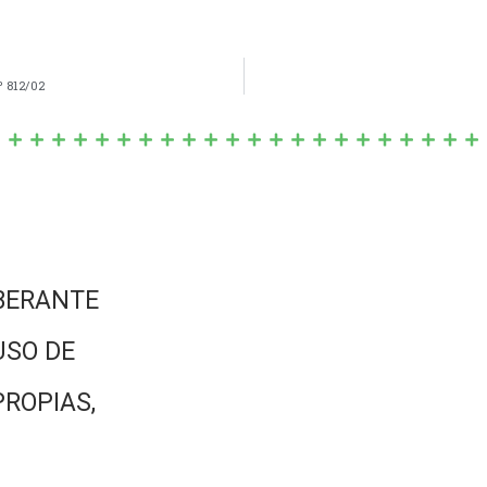
º 812/02
BERANTE
USO DE
PROPIAS,