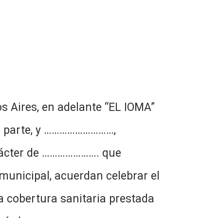
os Aires, en adelante “EL IOMA”
una parte, y ………………………,
arácter de …………………. que
municipal, acuerdan celebrar el
a cobertura sanitaria prestada