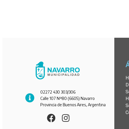
H
D
S
02272 430 303/306
Calle 107 Nº80 (6605) Navarro
H
Provincia de Buenos Aires, Argentina
S
C