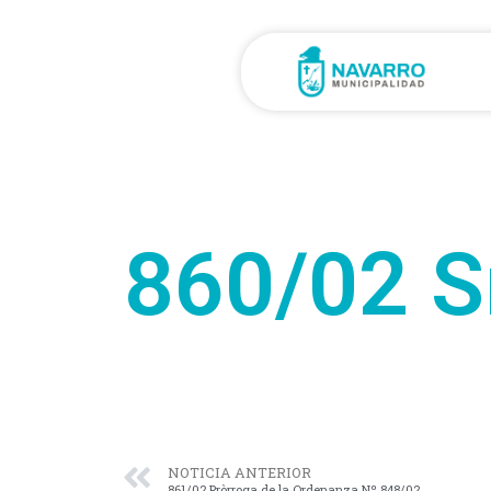
860/02 S
NOTICIA ANTERIOR
861/02 Pròrroga de la Ordenanza Nº 848/02