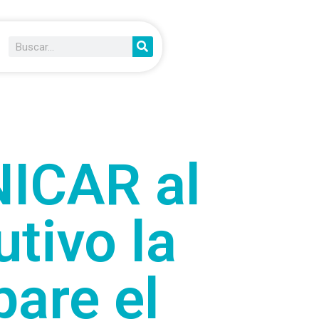
ICAR al
tivo la
pare el