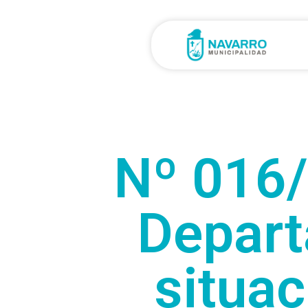
Nº 016
Depart
situac