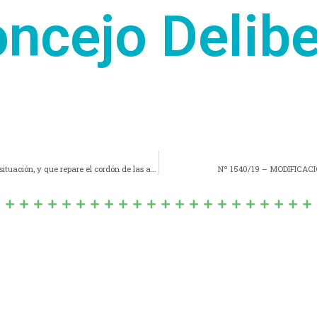
oncejo Delibe
Nº 016/19 – COMUNICAR al Departamento Ejecutivo la situación, y que repare el cordón de las arterias 11 y 30.
Nº 1540/19 – MODIFICACIÓ