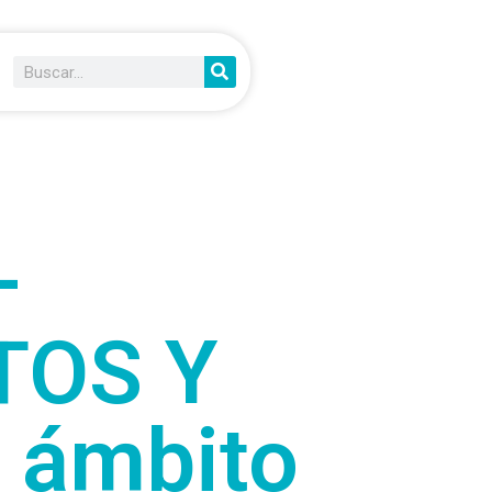
–
TOS Y
 ámbito