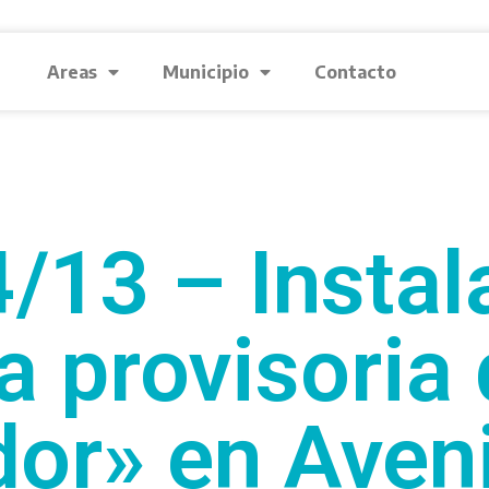
Areas
Municipio
Contacto
/13 – Instal
a provisoria 
or» en Aven