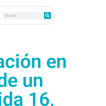
ación en
de un
ida 16,