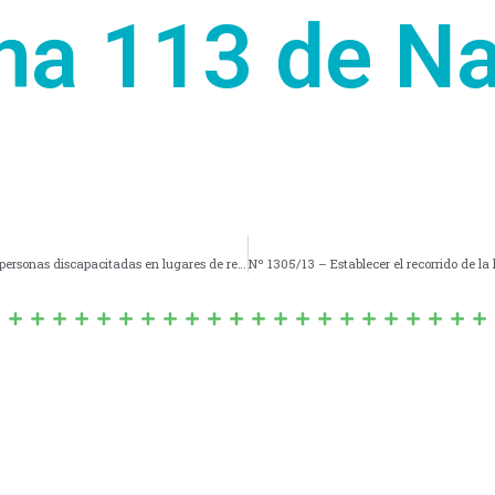
na 113 de Na
Nº 1303/13 – Inclusión de dos juegos integradores para personas discapacitadas en lugares de recreación público con juegos.