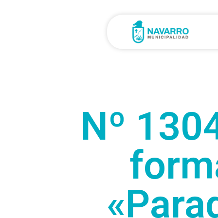
Nº 1304
form
«Parad