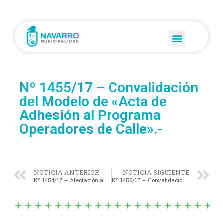
Nº 1455/17 – Convalidación
del Modelo de «Acta de
Adhesión al Programa
Operadores de Calle».-
NOTICIA ANTERIOR
NOTICIA SIGUIENTE
Nº 1454/17 – Afectación al Programa Familia Propietaria del Inmueble: Circ. I; Sec. C; Qta. 40; Mz. 40c; Parcela 2 en Calle 44 e/ 21 y 23.-
Nº 1456/17 – Convalidación del «Convenio de Colaboración entre la Municipalidad de Navarro y Provincia Microempresas S.A.» (Préstamos a Microemprendedores del Banco Provincia).-