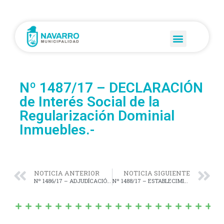
Nº 1487/17 – DECLARACIÓN
de Interés Social de la
Regularización Dominial
Inmuebles.-
NOTICIA ANTERIOR
NOTICIA SIGUIENTE
Nº 1486/17 – ADJUDÍCACIÓN (dentro del Programa Familia Propietaria y de la operatoria Nuevas Parejas) de parcela en propiedad.-
Nº 1488/17 – ESTABLECIMIENTO del Sistema de Estacionamiento por tiempo Medido y Pago (SEMP) en la zona céntrica de la Ciudad de Navarro.-