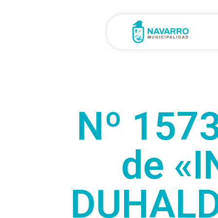
Nº 1573
de «
DUHALDE