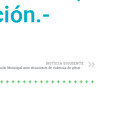
ión.-
NOTICIA SIGUIENTE
Nº 1574/20 – Creación del Protocolo de Acción Municipal ante situaciones de violencia de género o por razones de orientación sexual en el ámbito laboral.