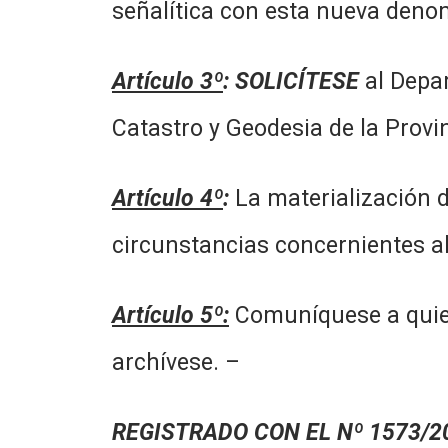
señalítica con esta nueva deno
Artículo 3º
:
SOLICÍTESE
al Depar
Catastro y Geodesia de la Prov
Artículo 4º
:
La materialización d
circunstancias concernientes al
Artículo 5º:
Comuníquese a quien 
archívese. –
REGISTRADO CON EL Nº 1573/20