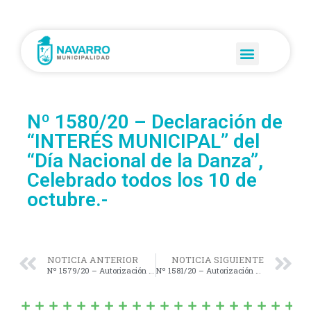
Nº 1580/20 – Declaración de
“INTERÉS MUNICIPAL” del
“Día Nacional de la Danza”,
Celebrado todos los 10 de
octubre.-
NOTICIA ANTERIOR
NOTICIA SIGUIENTE
Nº 1579/20 – Autorización para Aceptar la Única Propuesta presentada en la Licitación Pública Nº 1/2020 por la Empresa EADG-S.R.L.-
Nº 1581/20 – Autorización para Gravar con el Derecho Real de Servidumbre Administrativa, a favor de EDEN S.A., una Parcela Denominada Catastralmente como: Circunsc. II; Parcela 208 h; de la Partida 7126.-