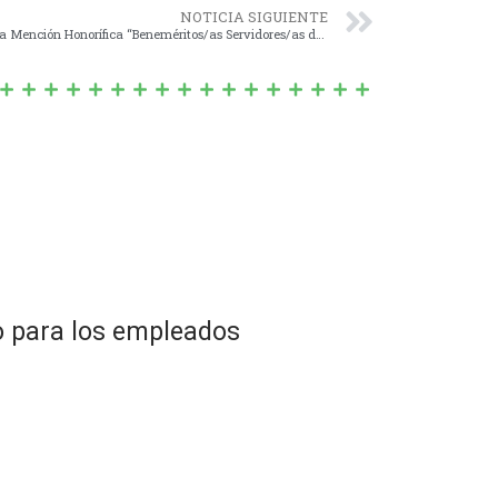
NOTICIA SIGUIENTE
Nº 1592/20 – Creación, por única vez, de la Mención Honorífica “Beneméritos/as Servidores/as de la Salud Pública de Navarro Pandemia Covid 19”.-
 para los empleados