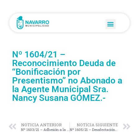
Nº 1604/21 –
Reconocimiento Deuda de
“Bonificación por
Presentismo” no Abonado a
la Agente Municipal Sra.
Nancy Susana GÓMEZ.-
NOTICIA ANTERIOR
NOTICIA SIGUIENTE
Nº 1603/21 – Adhesión a la Ley Nacional Nº 27.350 (Uso Medicinal del Cannabis con fines Terapéuticos y Medicinales.
Nº 1605/21 – Desafectación como “Espacio Verde” de la Parcela: Circunscripción I; Sección B; Quinta 34; Manzana 34 a; Parcela 4 del Plano 75-03-92 – (P/Construcción del CAPS).