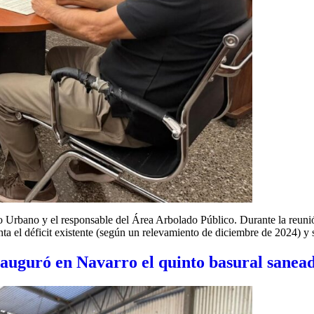
to Urbano y el responsable del Área Arbolado Público. Durante la reun
nta el déficit existente (según un relevamiento de diciembre de 2024) y
nauguró en Navarro el quinto basural sanea