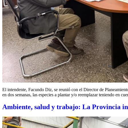
El intendente, Facundo Diz, se reunió con el Director de Planeamien
en dos semanas, las especies a plantar y/o reemplazar teniendo en cue
Ambiente, salud y trabajo: La Provincia i